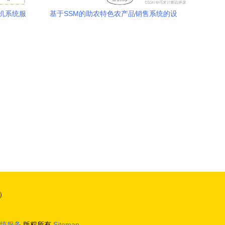
机系统服
基于SSM的助农特色农产品销售系统的设
计与实现——以i79579计算机系统服务为
例
）
统服务
版权所有
Sitemap