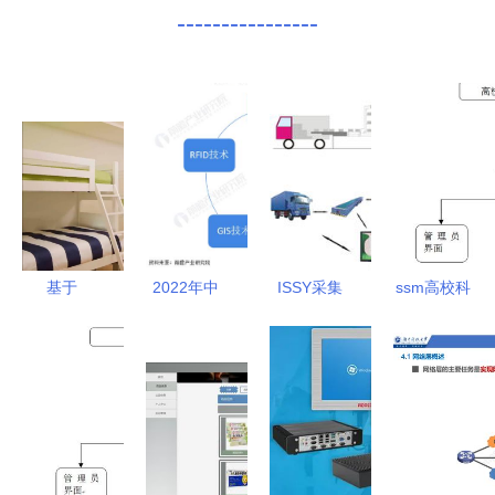
----------------
基于
2022年中
ISSY采集
ssm高校科
SpringBoot
国计算机系
系统在徐州
研信息管理
的学生寝室
统集成行业
桐榕输送机
系统ez3pl
管理系统设
物流领域应
械厂的应用
应对计算机
计与实现
用市场现状
价值解析
毕业设计困
及发展趋势
难的解决方
分析
案