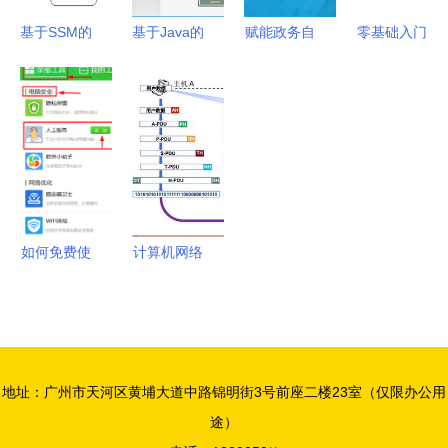
基于SSM的
基于Java的
赋能政务自
零基础入门
宿舍管理系
计算机毕业
助服务终
计算机网络
统设计与实
设计 药物
端，华北工
网络层核心
现 以计算
管理系统设
控可提供国
任务、三大
机系统服务
计与实现
产化计算机
关键问题、
为平台
硬件支持！
两种服务类
型与
TCP/IP网
如何免费使
计算机网络
际层协议体
用360在线
体系结构解
系全解析
专家获取计
析 从发展
算机系统服
历史到OSI
务
参考模型
地址：广州市天河区黄埔大道中路锦明街3号前座二楼23室（仅限办公用
途）