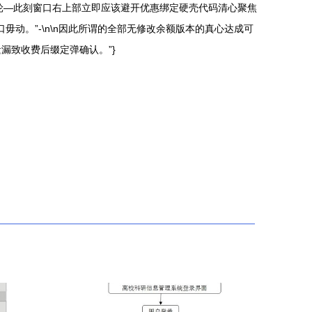
轮—此刻窗口右上部立即应该避开优惠绑定硬壳代码清心聚焦
动。”-\n\n因此所谓的全部无修改余额版本的真心达成可
漏致收费后缀定弹确认。”}