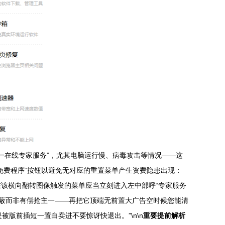
对一在线专家服务”，尤其电脑运行慢、病毒攻击等情况——这
免费程序“按钮以避免无对应的重置菜单产生资费隐患出现：
在该横向翻转图像触发的菜单应当立刻进入左中部呼“专家服务
”遮蔽而非有偿抢主一——再把它顶端无前置大广告空时候您能清
版前插短一置白卖进不要惊讶快退出。”\n\n
重要提前解析