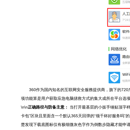
360作为国内知名的互联网安全服務提供商，旗下的72
项功能算是用户获取应急电脑拯救方式的集大成所在平台选项
\n\n
正确路径与防备主意：
当打开最基层的小扳手锤贴顶字样
卡包”区块且里面含一个默认365天回弹的“领千杯好服务吗
楚发现下载底图标仅有极细微灰色字作为倒数步隐藏才能申请变