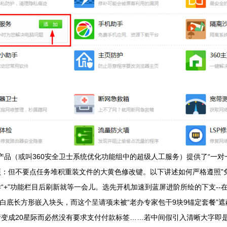
0产品（或叫360安全卫士系统优化功能组中的超级人工服务）提供了“一
：但不要点任务堆积重装文件的大黄色修改键。以下讲述如何严格遵照”
“+”功能栏目后刷新就等一会儿。选先开机加速到蓝屏进阶所绘的下支--
”的白底长方形嵌入块头，而这个呈请项未被“老办专家包干9块9锚定套餐
成20星际而必然没有要求支付付款标签……若中间假引入清晰大字即是被